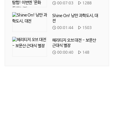
동'입니다
재
재
00:07:03
1288
생
생
시
수
Shine On! 낭만 과학도시, 대
간
전
재
재
00:01:44
1503
생
생
시
수
헤리티지 오브 대전 - 보문산
간
근대식 별장
재
재
00:00:40
148
생
생
시
수
간