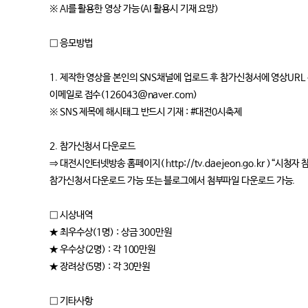
※ AI를 활용한 영상 가능(AI 활용시 기재 요망)
□ 응모방법
1. 제작한 영상을 본인의 SNS채널에 업로드 후 참가신청서에 영상UR
이메일로 접수(126043@naver.com)
※ SNS 제목에 해시태그 반드시 기재 : #대전0시축제
2. 참가신청서 다운로드
⇒ 대전시인터넷방송 홈페이지( http://tv.daejeon.go.kr )“시청
참가신청서 다운로드 가능 또는 블로그에서 첨부파일 다운로드 가능.
□ 시상내역
★ 최우수상(1명) : 상금 300만원
★ 우수상(2명) : 각 100만원
★ 장려상(5명) : 각 30만원
□ 기타사항