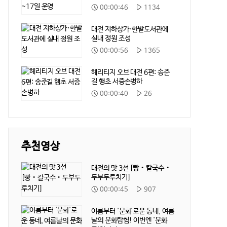
재
재
00:00:46
1134
생
생
시
수
대전 지하상가·한밭도서관에
간
실내 정원 조성
재
재
00:00:56
1365
생
생
시
수
헤리티지 오브 대전 6편: 송준
간
길 행초 서증손병하
재
재
00:00:40
26
생
생
시
수
간
추천영상
대전의 맛 3선 [빵‧칼국수‧
두부두루치기]
재
재
00:00:45
907
생
생
시
수
이름부터 '문화'로운 동네, 여름
간
날의 문화탐험! 이번엔 '문화