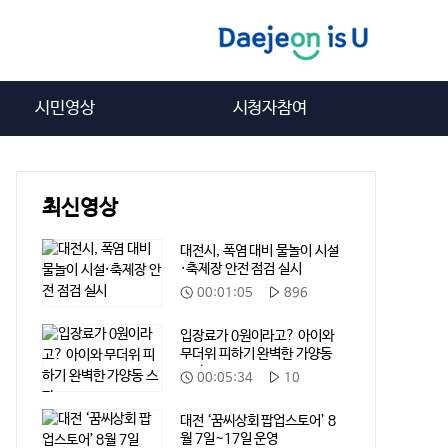
시민영상
시청자참여
최신영상
대전시, 폭염 대비 물놀이 시설
·축제장 안전 점검 실시
재
재
00:01:05
896
생
생
시
수
입장료가 0원이라고? 아이와
간
무더위 피하기 완벽한 가양동
스팟
재
재
00:05:34
10
생
생
시
수
대전 ‘꿈씨상회 팝업스토어’ 8
간
월 7일~17일 운영